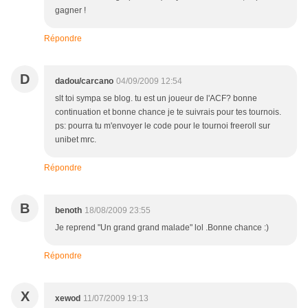
gagner !
Répondre
D
dadou/carcano
04/09/2009 12:54
slt toi sympa se blog. tu est un joueur de l'ACF? bonne
continuation et bonne chance je te suivrais pour tes tournois.
ps: pourra tu m'envoyer le code pour le tournoi freeroll sur
unibet mrc.
Répondre
B
benoth
18/08/2009 23:55
Je reprend "Un grand grand malade" lol .Bonne chance :)
Répondre
X
xewod
11/07/2009 19:13