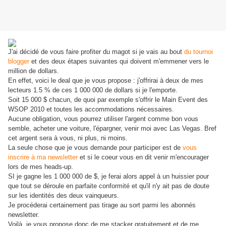
J'ai décidé de vous faire profiter du magot si je vais au bout
du tournoi
blogger
et des deux étapes suivantes qui doivent m'emmener vers le
million de dollars.
En effet, voici le deal que je vous propose : j'offrirai à deux de mes
lecteurs 1.5 % de ces 1 000 000 de dollars si je l'emporte.
Soit 15 000 $ chacun, de quoi par exemple s'offrir le Main Event des
WSOP 2010 et toutes les accommodations nécessaires.
Aucune obligation, vous pourrez utiliser l'argent comme bon vous
semble, acheter une voiture, l'épargner, venir moi avec Las Vegas. Bref
cet argent sera à vous, ni plus, ni moins.
La seule chose que je vous demande pour participer est de
vous
inscrire à ma newsletter
et si le coeur vous en dit venir m'encourager
lors de mes heads-up.
SI je gagne les 1 000 000 de $, je ferai alors appel à un huissier pour
que tout se déroule en parfaite conformité et qu'il n'y ait pas de doute
sur les identités des deux vainqueurs.
Je procéderai certainement pas tirage au sort parmi les abonnés
newsletter.
Voilà, je vous propose donc de me stacker gratuitement et de me